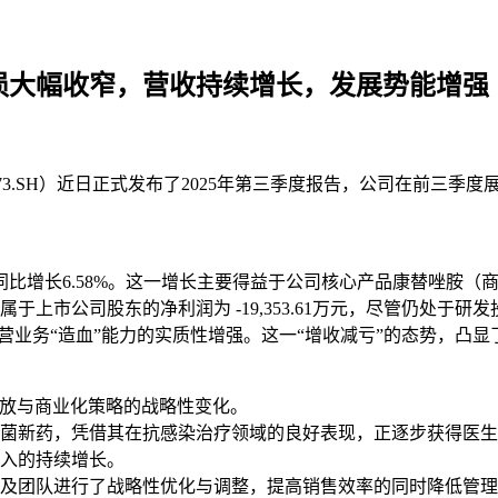
亏损大幅收窄，营收持续增长，发展势能增强
88373.SH）近日正式发布了2025年第三季度报告，公司在前
.53万元，同比增长6.58%。这一增长主要得益于公司核心产品康替
市公司股东的净利润为 -19,353.61万元，尽管仍处于研发
映出主营业务“造血”能力的实质性增强。这一“增收减亏”的态势，
释放与商业化策略的战略性变化。
抗菌新药，凭借其在抗感染治疗领域的良好表现，正逐步获得医
入的持续增长。
及团队进行了战略性优化与调整，提高销售效率的同时降低管理