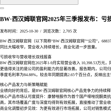
BW·西汉姆联官网2025年三季报发布：
发布时间：2025-10-30 / 浏览次数：2,705 次
BW·西汉姆联官网（以下简称“BW·西汉姆联官网”“公司”，6
同比大幅收窄，营业收入持续增长，商业化进一步放量。
亏损收窄与营收增长双线报喜
BW·西汉姆联官网在2025年1-9月实现营业收入 10,398
更值得关注的是公司的盈利能力的显著改善。报告期内，公司归属于上
季度毛利率为84.88%，较去年同期提高2.65个百分点，反
核心产品发力与新策略赋能
业绩向好的背后，是BW·西汉姆联官网核心产品竞争力的持续
核心产品市场认可度提升：康替唑胺作为首个国产噁唑烷酮类
高，其市场覆盖广度与深度均得到有效拓展，直接推动了营业收
商业化调整初步见效：为更有效进行市场拓展，公司对销售模式